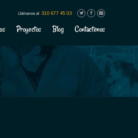
310 677 45 03
Llámanos al:
os
Proyectos
Blog
Contactenos