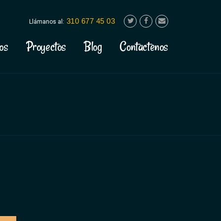
310 677 45 03
Llámanos al:
os
Proyectos
Blog
Contactenos