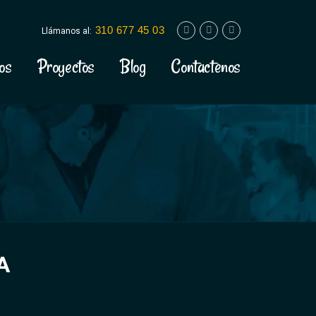
310 677 45 03
Llámanos al:
os
Proyectos
Blog
Contactenos
A